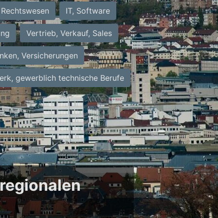
Rechtswesen
IT, Software
ung
Vertrieb, Verkauf, Sales
nken, Versicherungen
rk, gewerblich technische Berufe
 regionalen