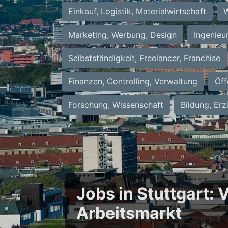
Einkauf, Logistik, Materialwirtschaft
W
Marketing, Werbung, Design
Ingenieu
Selbstständigkeit, Freelancer, Franchise
Finanzen, Controlling, Verwaltung
Öff
Forschung, Wissenschaft
Bildung, Erz
Jobs in Stuttgart:
Arbeitsmarkt