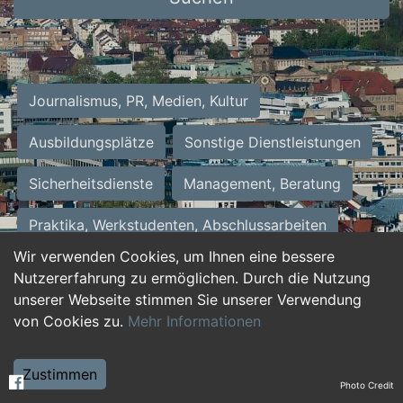
Journalismus, PR, Medien, Kultur
Ausbildungsplätze
Sonstige Dienstleistungen
Sicherheitsdienste
Management, Beratung
Praktika, Werkstudenten, Abschlussarbeiten
Wir verwenden Cookies, um Ihnen eine bessere
Personalwesen
Assistenz, Sekretariat
Nutzererfahrung zu ermöglichen. Durch die Nutzung
unserer Webseite stimmen Sie unserer Verwendung
Hilfskräfte, Aushilfs- und Nebenjobs
von Cookies zu.
Mehr Informationen
Einkauf, Logistik, Materialwirtschaft
Zustimmen
Photo Credit
Weiterbildung, Studium, duale Ausbildung