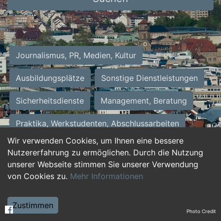
Journalismus, PR, Medien, Kultur
Ausbildungsplätze
Sonstige Dienstleistungen
Sicherheitsdienste
Management, Beratung
Praktika, Werkstudenten, Abschlussarbeiten
Wir verwenden Cookies, um Ihnen eine bessere
Personalwesen
Assistenz, Sekretariat
Nutzererfahrung zu ermöglichen. Durch die Nutzung
unserer Webseite stimmen Sie unserer Verwendung
Hilfskräfte, Aushilfs- und Nebenjobs
von Cookies zu.
Mehr Informationen
Einkauf, Logistik, Materialwirtschaft
Zustimmen
Photo Credit
Weiterbildung, Studium, duale Ausbildung