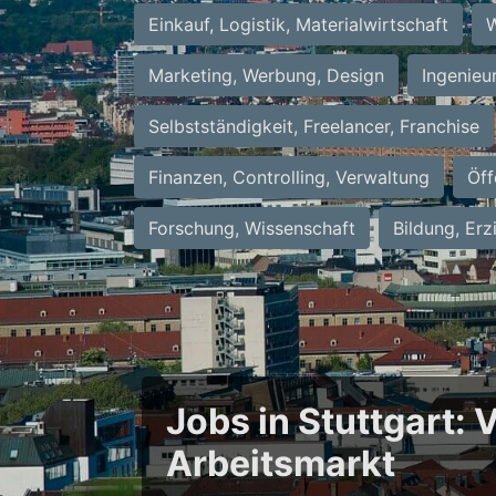
Einkauf, Logistik, Materialwirtschaft
W
Marketing, Werbung, Design
Ingenieu
Selbstständigkeit, Freelancer, Franchise
Finanzen, Controlling, Verwaltung
Öff
Forschung, Wissenschaft
Bildung, Erz
Jobs in Stuttgart:
Arbeitsmarkt