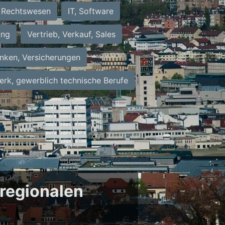
Rechtswesen
IT, Software
ung
Vertrieb, Verkauf, Sales
nken, Versicherungen
rk, gewerblich technische Berufe
 regionalen