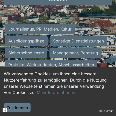
Journalismus, PR, Medien, Kultur
Ausbildungsplätze
Sonstige Dienstleistungen
Sicherheitsdienste
Management, Beratung
Praktika, Werkstudenten, Abschlussarbeiten
Wir verwenden Cookies, um Ihnen eine bessere
Personalwesen
Assistenz, Sekretariat
Nutzererfahrung zu ermöglichen. Durch die Nutzung
unserer Webseite stimmen Sie unserer Verwendung
Hilfskräfte, Aushilfs- und Nebenjobs
von Cookies zu.
Mehr Informationen
Einkauf, Logistik, Materialwirtschaft
Zustimmen
Photo Credit
Weiterbildung, Studium, duale Ausbildung