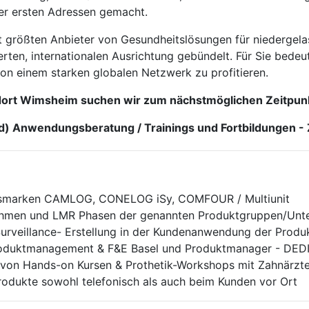
er ersten Adressen gemacht.
it größten Anbieter von Gesundheitslösungen für niedergel
rten, internationalen Ausrichtung gebündelt. Für Sie bedeute
von einem starken globalen Netzwerk zu profitieren.
ort Wimsheim suchen wir zum nächstmöglichen Zeitpunk
) Anwendungsberatung / Trainings und Fortbildungen - 
nsmarken CAMLOG, CONELOG iSy, COMFOUR / Multiunit
ahmen und LMR Phasen der genannten Produktgruppen/Un
 Surveillance- Erstellung in der Kundenanwendung der Pr
roduktmanagement & F&E Basel und Produktmanager - DE
 von Hands-on Kursen & Prothetik-Workshops mit Zahnärzt
ukte sowohl telefonisch als auch beim Kunden vor Ort