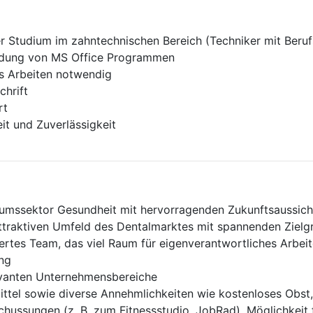
 Studium im zahntechnischen Bereich (Techniker mit Beruf
ndung von MS Office Programmen
es Arbeiten notwendig
chrift
rt
it und Zuverlässigkeit
tumssektor Gesundheit mit hervorragenden Zukunftsaussich
ttraktiven Umfeld des Dentalmarktes mit spannenden Ziel
ertes Team, das viel Raum für eigenverantwortliches Arbeit
ng
elevanten Unternehmensbereiche
ttel sowie diverse Annehmlichkeiten wie kostenloses Obst,
hussungen (z. B. zum Fitnessstudio, JobRad), Möglichkeit f