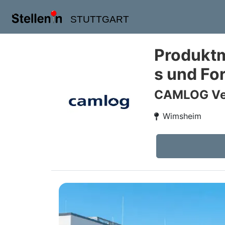
STUTTGART
Produktm
s und Fo
CAMLOG Ve
Wimsheim