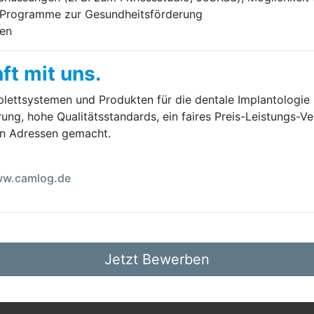
d Programme zur Gesundheitsförderung
ten
ft mit uns.
ett­systemen und Pro­dukten für die dentale Im­plan­to­logie 
rung, hohe Quali­täts­stan­dards, ein faires Preis-Leistungs-­
en Adressen gemacht.
w.camlog.de
Jetzt Bewerben