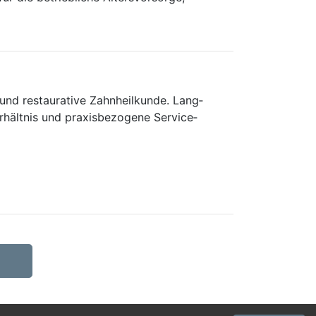
und restau­rative Zahn­heil­kunde. Lang­
Verhältnis und praxis­bezogene Service­