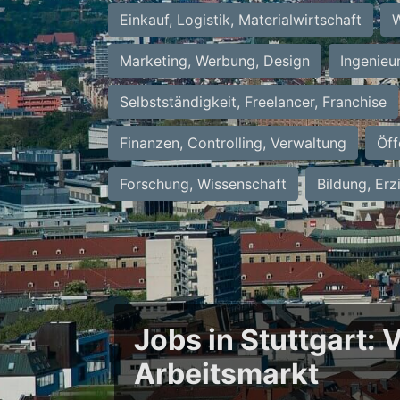
Einkauf, Logistik, Materialwirtschaft
W
Marketing, Werbung, Design
Ingenieu
Selbstständigkeit, Freelancer, Franchise
Finanzen, Controlling, Verwaltung
Öff
Forschung, Wissenschaft
Bildung, Erz
Jobs in Stuttgart:
Arbeitsmarkt