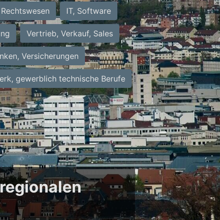
Rechtswesen
IT, Software
ung
Vertrieb, Verkauf, Sales
nken, Versicherungen
rk, gewerblich technische Berufe
 regionalen