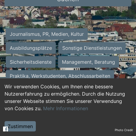
Journalismus, PR, Medien, Kultur
Ausbildungsplätze
Sonstige Dienstleistungen
Sicherheitsdienste
Management, Beratung
Praktika, Werkstudenten, Abschlussarbeiten
Wir verwenden Cookies, um Ihnen eine bessere
Personalwesen
Assistenz, Sekretariat
Nutzererfahrung zu ermöglichen. Durch die Nutzung
unserer Webseite stimmen Sie unserer Verwendung
Hilfskräfte, Aushilfs- und Nebenjobs
von Cookies zu.
Mehr Informationen
Einkauf, Logistik, Materialwirtschaft
Zustimmen
Photo Credit
Weiterbildung, Studium, duale Ausbildung