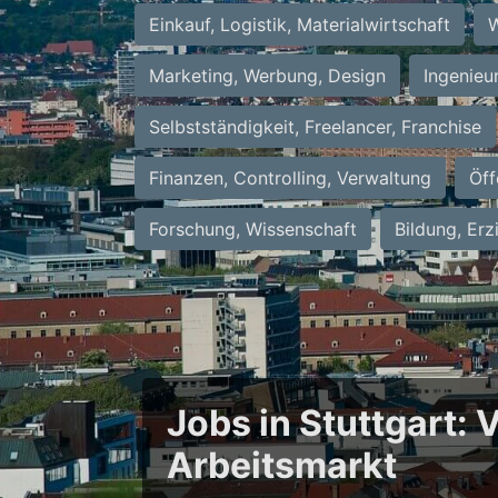
Einkauf, Logistik, Materialwirtschaft
W
Marketing, Werbung, Design
Ingenieu
Selbstständigkeit, Freelancer, Franchise
Finanzen, Controlling, Verwaltung
Öff
Forschung, Wissenschaft
Bildung, Erz
Jobs in Stuttgart:
Arbeitsmarkt