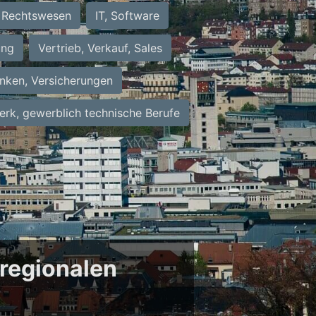
Rechtswesen
IT, Software
ung
Vertrieb, Verkauf, Sales
nken, Versicherungen
rk, gewerblich technische Berufe
 regionalen