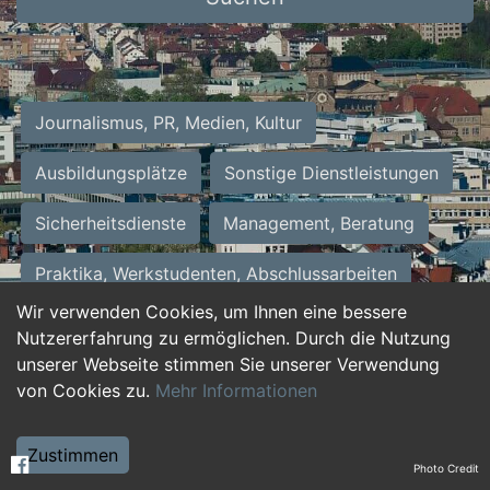
Journalismus, PR, Medien, Kultur
Ausbildungsplätze
Sonstige Dienstleistungen
Sicherheitsdienste
Management, Beratung
Praktika, Werkstudenten, Abschlussarbeiten
Wir verwenden Cookies, um Ihnen eine bessere
Personalwesen
Assistenz, Sekretariat
Nutzererfahrung zu ermöglichen. Durch die Nutzung
unserer Webseite stimmen Sie unserer Verwendung
Hilfskräfte, Aushilfs- und Nebenjobs
von Cookies zu.
Mehr Informationen
Einkauf, Logistik, Materialwirtschaft
Zustimmen
Photo Credit
Weiterbildung, Studium, duale Ausbildung