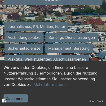
Journalismus, PR, Medien, Kultur
Ausbildungsplätze
Sonstige Dienstleistungen
Sicherheitsdienste
Management, Beratung
Praktika, Werkstudenten, Abschlussarbeiten
Wir verwenden Cookies, um Ihnen eine bessere
Personalwesen
Assistenz, Sekretariat
Nutzererfahrung zu ermöglichen. Durch die Nutzung
unserer Webseite stimmen Sie unserer Verwendung
Hilfskräfte, Aushilfs- und Nebenjobs
von Cookies zu.
Mehr Informationen
Einkauf, Logistik, Materialwirtschaft
Zustimmen
Photo Credit
Weiterbildung, Studium, duale Ausbildung