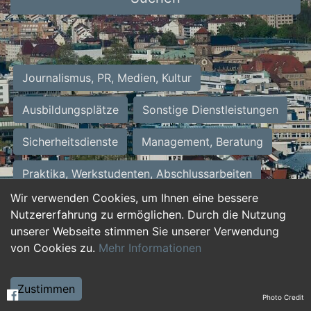
Journalismus, PR, Medien, Kultur
Ausbildungsplätze
Sonstige Dienstleistungen
Sicherheitsdienste
Management, Beratung
Praktika, Werkstudenten, Abschlussarbeiten
Wir verwenden Cookies, um Ihnen eine bessere
Personalwesen
Assistenz, Sekretariat
Nutzererfahrung zu ermöglichen. Durch die Nutzung
unserer Webseite stimmen Sie unserer Verwendung
Hilfskräfte, Aushilfs- und Nebenjobs
von Cookies zu.
Mehr Informationen
Einkauf, Logistik, Materialwirtschaft
Zustimmen
Photo Credit
Weiterbildung, Studium, duale Ausbildung