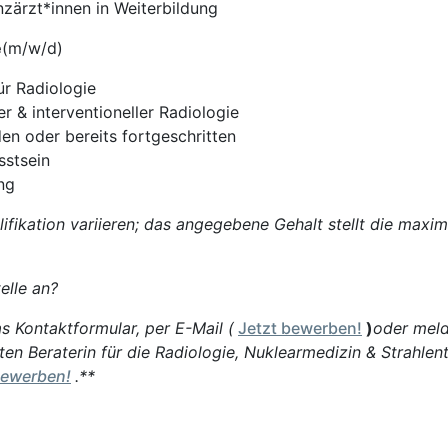
nzärzt*innen in Weiterbildung
e
(m/w/d)
r Radiologie
r & interventioneller Radiologie
n oder bereits fortgeschritten
sstsein
ng
ifikation variieren; das angegebene Gehalt stellt die maxi
elle an?
s Kontaktformular, per E-Mail (
Jetzt bewerben!
)
oder meld
rten Beraterin für die Radiologie, Nuklearmedizin & Strahlen
bewerben!
.**