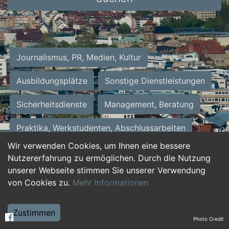
Journalismus, PR, Medien, Kultur
Ausbildungsplätze
Sonstige Dienstleistungen
Sicherheitsdienste
Management, Beratung
Praktika, Werkstudenten, Abschlussarbeiten
Wir verwenden Cookies, um Ihnen eine bessere
Personalwesen
Assistenz, Sekretariat
Nutzererfahrung zu ermöglichen. Durch die Nutzung
unserer Webseite stimmen Sie unserer Verwendung
Hilfskräfte, Aushilfs- und Nebenjobs
von Cookies zu.
Mehr Informationen
Einkauf, Logistik, Materialwirtschaft
Zustimmen
Photo Credit
Weiterbildung, Studium, duale Ausbildung