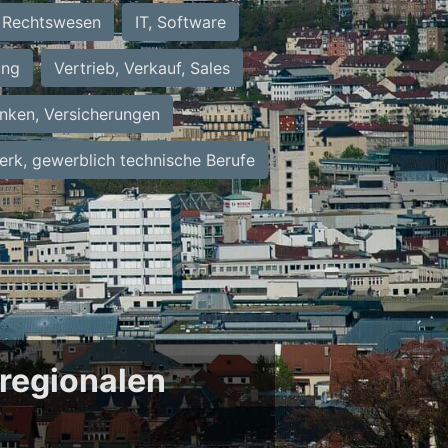
Rechtswesen
IT, Software
ung
Vertrieb, Verkauf, Sales
nken, Versicherungen
rk, gewerblich technische Berufe
 regionalen