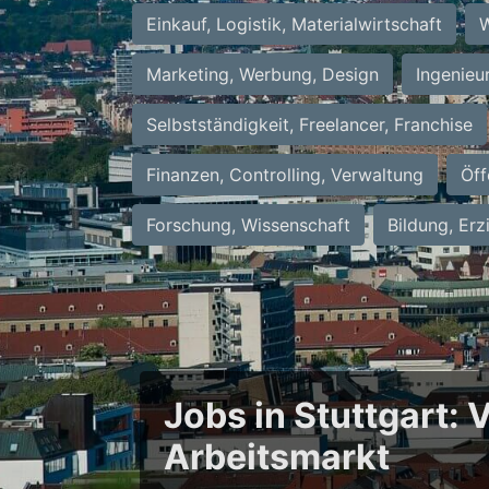
Einkauf, Logistik, Materialwirtschaft
W
Marketing, Werbung, Design
Ingenieu
Selbstständigkeit, Freelancer, Franchise
Finanzen, Controlling, Verwaltung
Öff
Forschung, Wissenschaft
Bildung, Erz
Jobs in Stuttgart:
Arbeitsmarkt