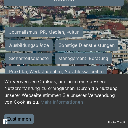
Journalismus, PR, Medien, Kultur
Ausbildungsplätze
Sonstige Dienstleistungen
Sicherheitsdienste
Management, Beratung
Praktika, Werkstudenten, Abschlussarbeiten
Wir verwenden Cookies, um Ihnen eine bessere
Personalwesen
Assistenz, Sekretariat
Nutzererfahrung zu ermöglichen. Durch die Nutzung
unserer Webseite stimmen Sie unserer Verwendung
Hilfskräfte, Aushilfs- und Nebenjobs
von Cookies zu.
Mehr Informationen
Einkauf, Logistik, Materialwirtschaft
Zustimmen
Photo Credit
Weiterbildung, Studium, duale Ausbildung