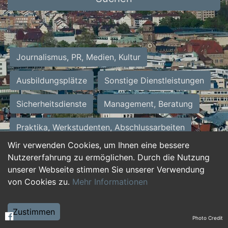
Journalismus, PR, Medien, Kultur
Ausbildungsplätze
Sonstige Dienstleistungen
Sicherheitsdienste
Management, Beratung
Praktika, Werkstudenten, Abschlussarbeiten
Wir verwenden Cookies, um Ihnen eine bessere
Personalwesen
Assistenz, Sekretariat
Nutzererfahrung zu ermöglichen. Durch die Nutzung
unserer Webseite stimmen Sie unserer Verwendung
Hilfskräfte, Aushilfs- und Nebenjobs
von Cookies zu.
Mehr Informationen
Einkauf, Logistik, Materialwirtschaft
Zustimmen
Photo Credit
Weiterbildung, Studium, duale Ausbildung