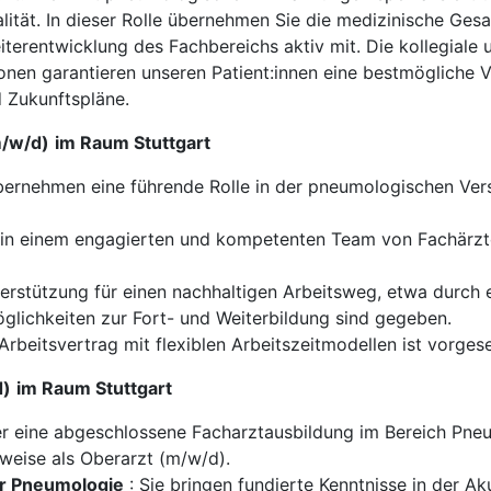
ität. In dieser Rolle übernehmen Sie die medizinische Ge
eiterentwicklung des Fachbereichs aktiv mit. Die kollegial
nen garantieren unseren Patient:innen eine bestmögliche V
d Zukunftspläne.
m/w/d)
im Raum Stuttgart
ernehmen eine führende Rolle in der pneumologischen Vers
 in einem engagierten und kompetenten Team von Fachärzte
rstützung für einen nachhaltigen Arbeitsweg, etwa durch 
öglichkeiten zur Fort- und Weiterbildung sind gegeben.
Arbeitsvertrag mit flexiblen Arbeitszeitmodellen ist vorges
d)
im Raum Stuttgart
r eine abgeschlossene Facharztausbildung im Bereich Pne
rweise als Oberarzt (m/w/d).
er Pneumologie
: Sie bringen fundierte Kenntnisse in der A