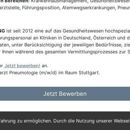
en Bereichen:
Krankenhausmanagement, Gesundheitswesen, C
efarztstelle, Führungsposition, Atemwegserkrankungen, Pne
NG
ist seit 2012 eine auf das Gesundheitswesen hochspezial
hrungspersonal an Kliniken in Deutschland, Österreich und d
en, unter Berücksichtigung der jeweiligen Bedürfnisse, zi
 Ihnen während des gesamten Vermittlungsprozesses zur Sei
er
Jetzt bewerben!
an.
farzt Pneumologie (m/w/d) im Raum Stuttgart.
Jetzt Bewerben
fahrung zu ermöglichen. Durch die Nutzung unserer Webse