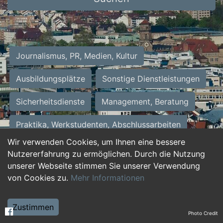
Journalismus, PR, Medien, Kultur
Ausbildungsplätze
Sonstige Dienstleistungen
Sicherheitsdienste
Management, Beratung
Praktika, Werkstudenten, Abschlussarbeiten
Wir verwenden Cookies, um Ihnen eine bessere
Personalwesen
Assistenz, Sekretariat
Nutzererfahrung zu ermöglichen. Durch die Nutzung
unserer Webseite stimmen Sie unserer Verwendung
Hilfskräfte, Aushilfs- und Nebenjobs
von Cookies zu.
Mehr Informationen
Einkauf, Logistik, Materialwirtschaft
Zustimmen
Photo Credit
Weiterbildung, Studium, duale Ausbildung