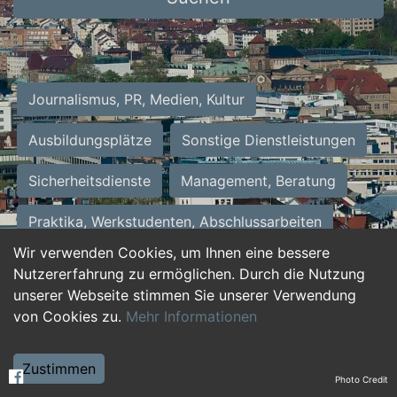
Journalismus, PR, Medien, Kultur
Ausbildungsplätze
Sonstige Dienstleistungen
Sicherheitsdienste
Management, Beratung
Praktika, Werkstudenten, Abschlussarbeiten
Wir verwenden Cookies, um Ihnen eine bessere
Personalwesen
Assistenz, Sekretariat
Nutzererfahrung zu ermöglichen. Durch die Nutzung
unserer Webseite stimmen Sie unserer Verwendung
Hilfskräfte, Aushilfs- und Nebenjobs
von Cookies zu.
Mehr Informationen
Einkauf, Logistik, Materialwirtschaft
Zustimmen
Photo Credit
Weiterbildung, Studium, duale Ausbildung