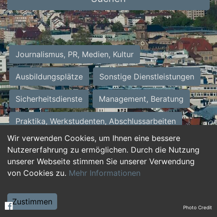
Journalismus, PR, Medien, Kultur
Ausbildungsplätze
Sonstige Dienstleistungen
Sicherheitsdienste
Management, Beratung
Praktika, Werkstudenten, Abschlussarbeiten
Wir verwenden Cookies, um Ihnen eine bessere
Personalwesen
Assistenz, Sekretariat
Nutzererfahrung zu ermöglichen. Durch die Nutzung
unserer Webseite stimmen Sie unserer Verwendung
Hilfskräfte, Aushilfs- und Nebenjobs
von Cookies zu.
Mehr Informationen
Einkauf, Logistik, Materialwirtschaft
Zustimmen
Photo Credit
Weiterbildung, Studium, duale Ausbildung